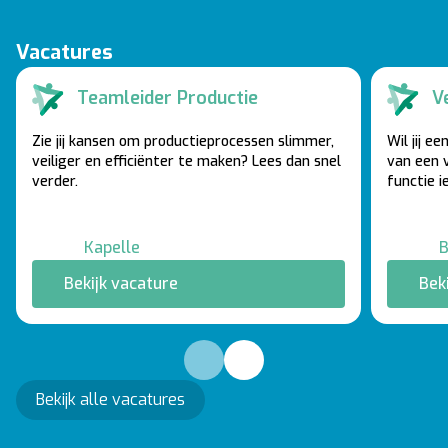
Vacatures
Teamleider Productie
Ve
Zie jij kansen om productieprocessen slimmer,
Wil jij e
veiliger en efficiënter te maken? Lees dan snel
van een 
verder.
functie i
Kapelle
B
Bekijk vacature
Bek
Bekijk alle vacatures