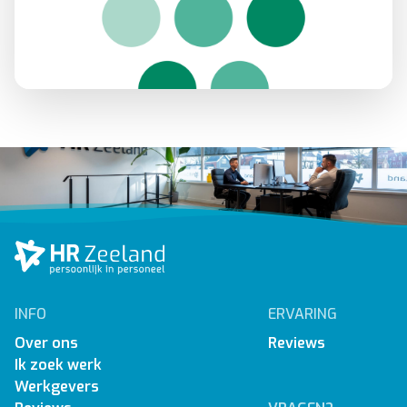
INFO
ERVARING
Over ons
Reviews
Ik zoek werk
Werkgevers