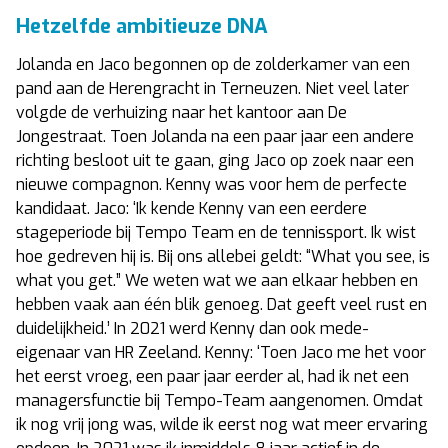
Hetzelfde ambitieuze DNA
Jolanda en Jaco begonnen op de zolderkamer van een
pand aan de Herengracht in Terneuzen. Niet veel later
volgde de verhuizing naar het kantoor aan De
Jongestraat. Toen Jolanda na een paar jaar een andere
richting besloot uit te gaan, ging Jaco op zoek naar een
nieuwe compagnon. Kenny was voor hem de perfecte
kandidaat. Jaco: ‘Ik kende Kenny van een eerdere
stageperiode bij Tempo Team en de tennissport. Ik wist
hoe gedreven hij is. Bij ons allebei geldt: “What you see, is
what you get.” We weten wat we aan elkaar hebben en
hebben vaak aan één blik genoeg. Dat geeft veel rust en
duidelijkheid.’ In 2021 werd Kenny dan ook mede-
eigenaar van HR Zeeland. Kenny: ‘Toen Jaco me het voor
het eerst vroeg, een paar jaar eerder al, had ik net een
managersfunctie bij Tempo-Team aangenomen. Omdat
ik nog vrij jong was, wilde ik eerst nog wat meer ervaring