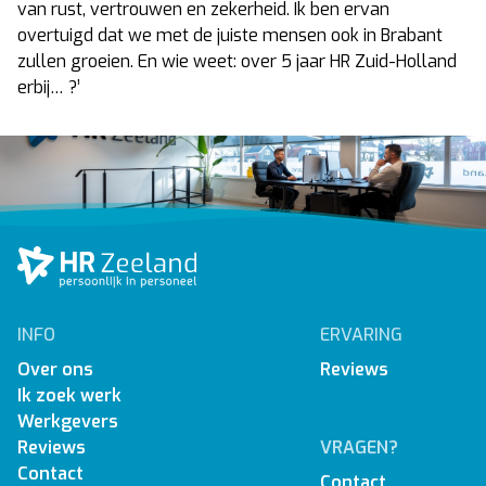
van rust, vertrouwen en zekerheid. Ik ben ervan
overtuigd dat we met de juiste mensen ook in Brabant
zullen groeien. En wie weet: over 5 jaar HR Zuid-Holland
erbij… ?’
INFO
ERVARING
Over ons
Reviews
Ik zoek werk
Werkgevers
Reviews
VRAGEN?
Contact
Contact