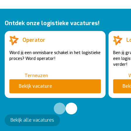
Ontdek onze logistieke vacatures!
Operator
Lo
Word jij een onmisbare schakel in het logistieke
Ben jij gr
proces? Word operator!
een logi
verder!
Terneuzen
Bekijk vacature
Bek
Bekijk alle vacatures