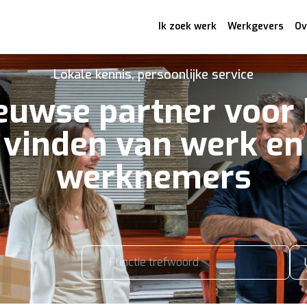
Ik zoek werk
Werkgevers
Ov
Lokale kennis, persoonlijke service
euwse partner voor 
vinden van werk en
werknemers