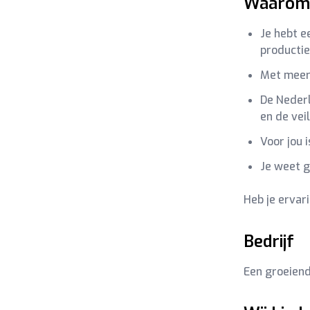
Waarom 
Je hebt e
producti
Met meerd
De Nederl
en de vei
Voor jou 
Je weet g
Heb je ervar
Bedrijf
Een groeiend