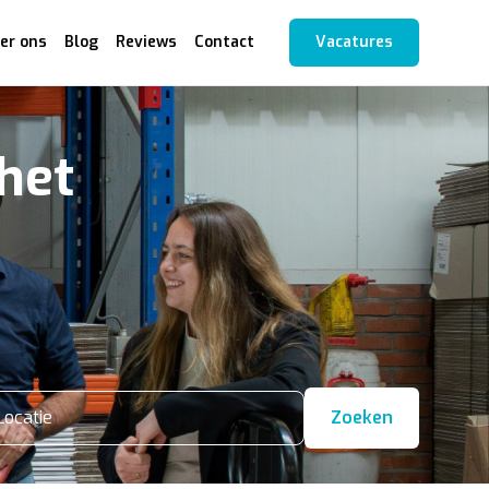
er ons
Blog
Reviews
Contact
Vacatures
het
Locatie
Zoeken