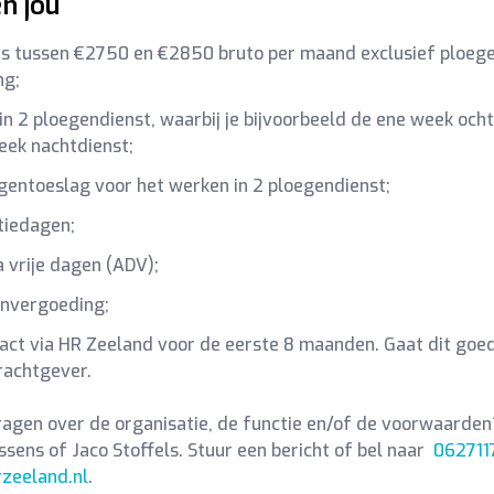
en jou
is tussen €2750 en €2850 bruto per maand exclusief ploege
ng;
in 2 ploegendienst, waarbij je bijvoorbeeld de ene week och
eek nachtdienst;
entoeslag voor het werken in 2 ploegendienst;
tiedagen;
a vrije dagen (ADV);
envergoeding;
act via HR Zeeland voor de eerste 8 maanden. Gaat dit goed? 
rachtgever.
ragen over de organisatie, de functie en/of de voorwaarde
ens of Jaco Stoffels. Stuur een bericht of bel naar
062711
zeeland.nl
.