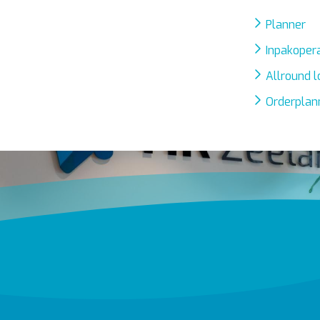
Planner
Inpakoper
Allround 
Orderplan