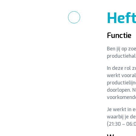
Hef
Functie
Ben jij op z
productiehal
In deze rol z
werkt vooral
productielijn
doorlopen. N
voorkomend
Je werkt in 
waarbij je d
(21:30 – 06:0