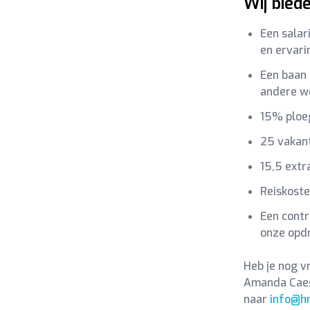
Wij bied
Een salar
en ervari
Een baan 
andere w
15% ploeg
25 vakan
15,5 extr
Reiskost
Een contr
onze opd
Heb je nog v
Amanda Caess
naar
info@hr