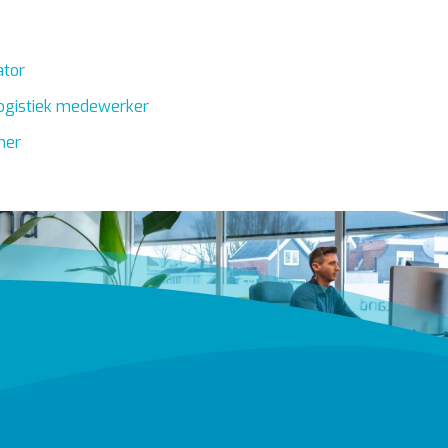
ator
logistiek medewerker
ner