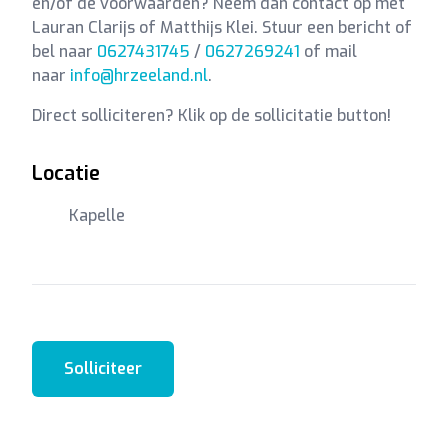
en/of de voorwaarden? Neem dan contact op met
Lauran Clarijs of Matthijs Klei. Stuur een bericht of
bel naar
0627431745
/
0627269241
of mail
naar
info@hrzeeland.nl
.
Direct solliciteren? Klik op de sollicitatie button!
Locatie
Kapelle
Solliciteer