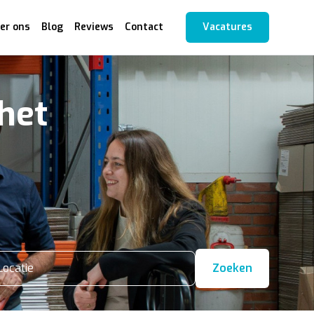
er ons
Blog
Reviews
Contact
Vacatures
het
Locatie
Zoeken