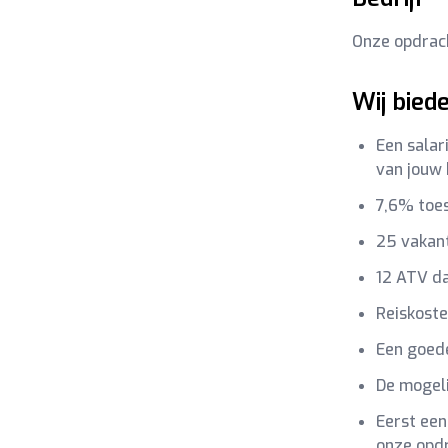
Onze opdrach
Wij bied
Een salar
van jouw 
7,6% toes
25 vakan
12 ATV d
Reiskost
Een goede
De mogeli
Eerst een
onze opd