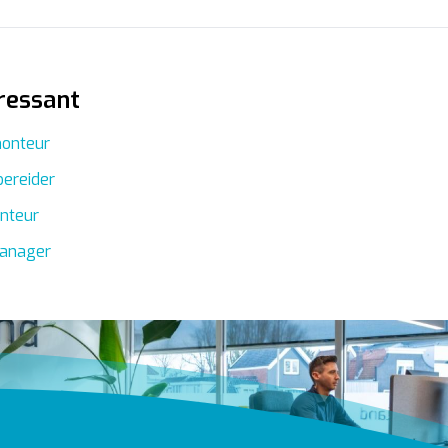
ressant
monteur
ereider
nteur
anager