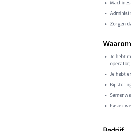
Machines
Administr
Zorgen dat
Waarom 
Je hebt m
operator;
Je hebt e
Bij storin
Samenwerk
Fysiek we
Bedrijf