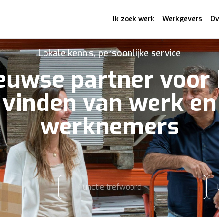
Ik zoek werk
Werkgevers
Ov
Lokale kennis, persoonlijke service
euwse partner voor 
vinden van werk en
werknemers