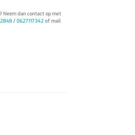
n? Neem dan contact op met
72848
/
0627117342
of mail