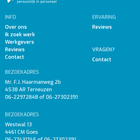
INFO
ERVARING
Over ons
Reviews
Ik zoek werk
Werkgevers
Reviews
VRAGEN?
Contact
Contact
BEZOEKADRES
Mr. F.J. Haarmanweg 2b
4538 AR Terneuzen
06-22972848
of
06-27302391
BEZOEKADRES
Westwal 13
4461 CM Goes
06-27431745
of
06-27302391