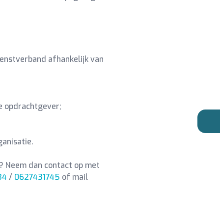
ienstverband afhankelijk van
nze opdrachtgever;
anisatie.
n? Neem dan contact op met
34
/
0627431745
of mail