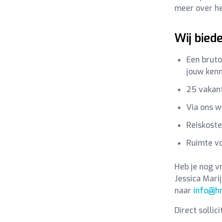
meer over he
Wij bied
Een bruto
jouw kenn
25 vakan
Via ons w
Reiskoste
Ruimte vo
Heb je nog v
Jessica Marij
naar
info@hr
Direct sollic