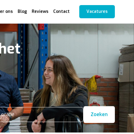
er ons
Blog
Reviews
Contact
Vacatures
het
Locatie
Zoeken