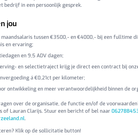
t bedrijf in een persoonlijk gesprek.
en jou
 maandsalaris tussen €3500,- en €4000,- bij een fulltime d
is en ervaring;
tiedagen en 9,5 ADV dagen;
erving- en selectietraject krijg je direct een contract bij o
nvergoeding á €0,21ct per kilometer;
or ontwikkeling en meer verantwoordelijkheid binnen de org
ragen over de organisatie, de functie en/of de voorwaarde
s of Lauran Clarijs. Stuur een bericht of bel naar
06278845
zeeland.nl
.
iteren? Klik op de sollicitatie button!