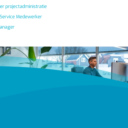
r projectadministratie
Service Medewerker
anager