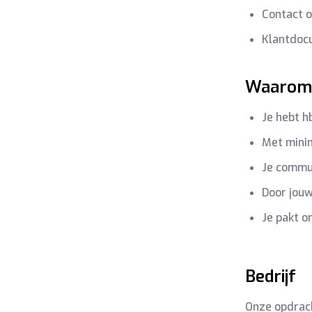
Contact o
Klantdocu
Waarom 
Je hebt h
Met minim
Je commun
Door jouw
Je pakt o
Bedrijf
Onze opdrach