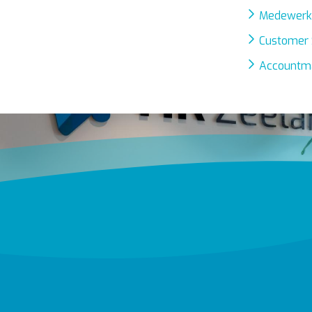
Medewerke
Customer 
Accountm