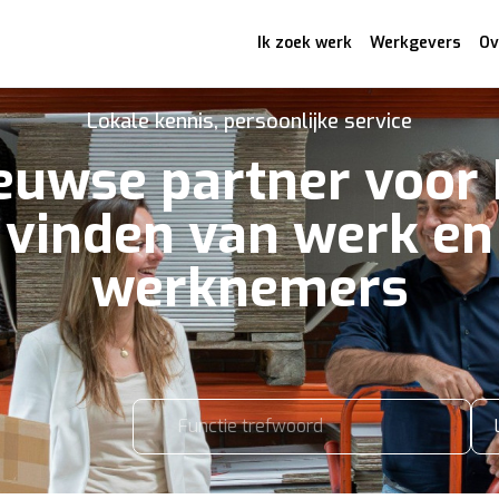
Ik zoek werk
Werkgevers
Ov
Lokale kennis, persoonlijke service
euwse partner voor 
vinden van werk en
werknemers